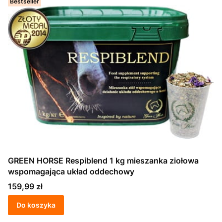
Bestseller
GREEN HORSE Respiblend 1 kg mieszanka ziołowa
wspomagająca układ oddechowy
Cena
159,99 zł
Do koszyka