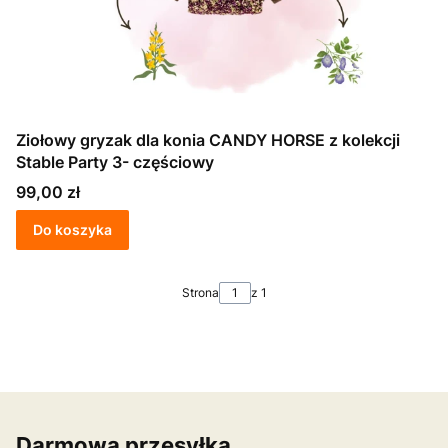
Ziołowy gryzak dla konia CANDY HORSE z kolekcji
Stable Party 3- częściowy
Cena
99,00 zł
Do koszyka
Strona
z 1
Darmowa przesyłka