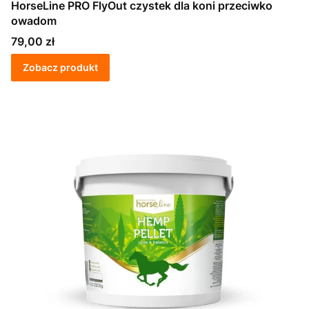
HorseLine PRO FlyOut czystek dla koni przeciwko
owadom
Cena
79,00 zł
Zobacz produkt