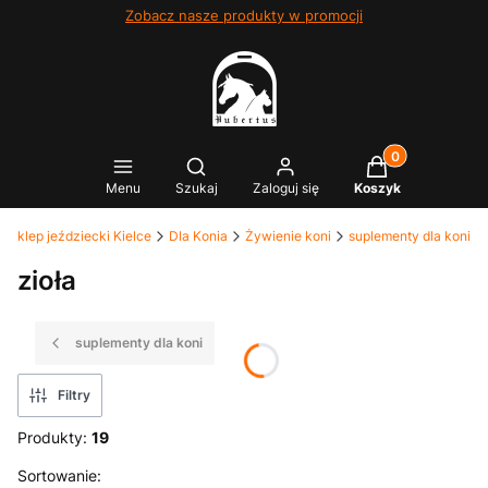
Zobacz nasze produkty w promocji
Produkty w kosz
Otwórz wyszukiwarkę
Menu
Szukaj
Zaloguj się
Koszyk
- sklep jeździecki Kielce
Dla Konia
Żywienie koni
suplementy dla koni
zioła
suplementy dla koni
Filtry
Produkty:
19
Lista produktów
Sortowanie: