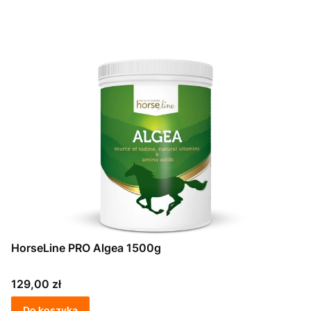
HorseLine PRO Algea 1500g
Cena
129,00 zł
Do koszyka