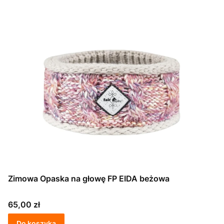
Zimowa Opaska na głowę FP EIDA beżowa
Cena
65,00 zł
Do koszyka