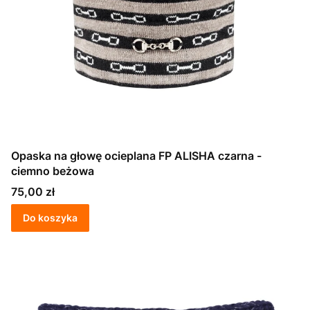
Opaska na głowę ocieplana FP ALISHA czarna -
ciemno beżowa
Cena
75,00 zł
Do koszyka