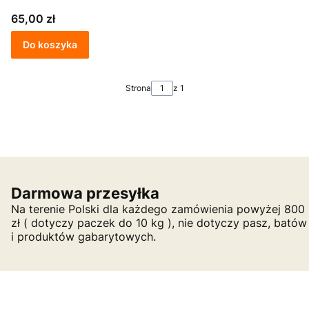
Cena
65,00 zł
Do koszyka
Strona
z 1
Darmowa przesyłka
Na terenie Polski dla każdego zamówienia powyżej 800
zł ( dotyczy paczek do 10 kg ), nie dotyczy pasz, batów
i produktów gabarytowych.