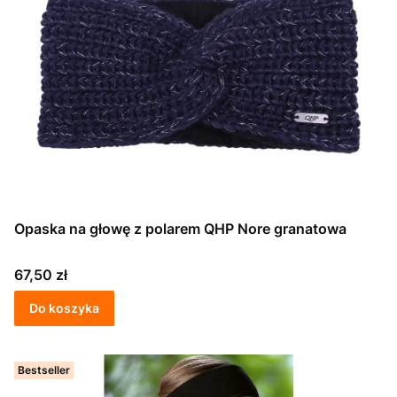
Opaska na głowę z polarem QHP Nore granatowa
Cena
67,50 zł
Do koszyka
Bestseller