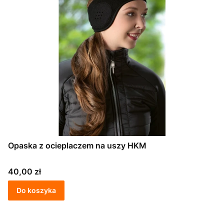
Opaska z ocieplaczem na uszy HKM
Cena
40,00 zł
Do koszyka