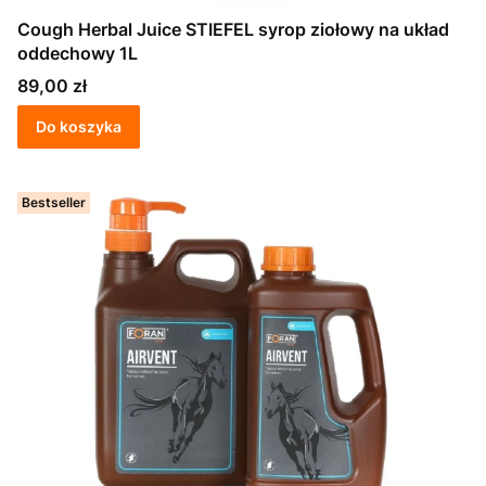
Cough Herbal Juice STIEFEL syrop ziołowy na układ
oddechowy 1L
Cena
89,00 zł
Do koszyka
Bestseller