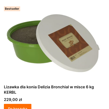
Bestseller
Lizawka dla konia Delizia Bronchial w misce 6 kg
KERBL
Cena
229,00 zł
Do koszyka