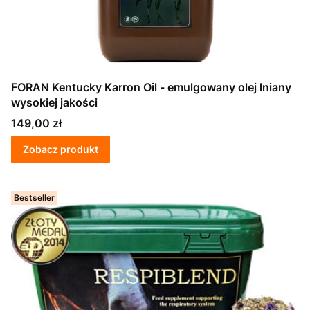
FORAN Kentucky Karron Oil - emulgowany olej lniany
wysokiej jakości
Cena
149,00 zł
Zobacz produkt
Bestseller