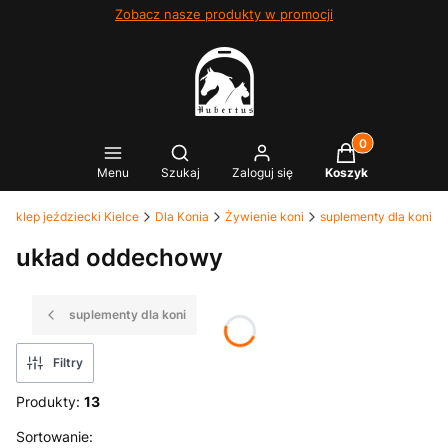
Zobacz nasze produkty w promocji
Produkty w kosz
Otwórz wyszukiwarkę
Menu
Szukaj
Zaloguj się
Koszyk
- sklep jeździecki Kielce
Dla Konia
Żywienie koni
suplementy dla koni
układ oddechowy
suplementy dla koni
Filtry
Produkty:
13
Lista produktów
Sortowanie: