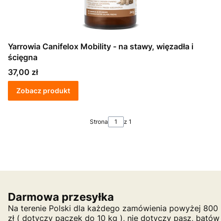
Yarrowia Canifelox Mobility - na stawy, więzadła i
ścięgna
Cena
37,00 zł
Zobacz produkt
Strona
z 1
Darmowa przesyłka
Na terenie Polski dla każdego zamówienia powyżej 800
zł ( dotyczy paczek do 10 kg ), nie dotyczy pasz, batów