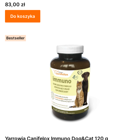
Cena
83,00 zł
Do koszyka
Bestseller
Yarrowia Canifelox Immuno Dog&Cat 120 g