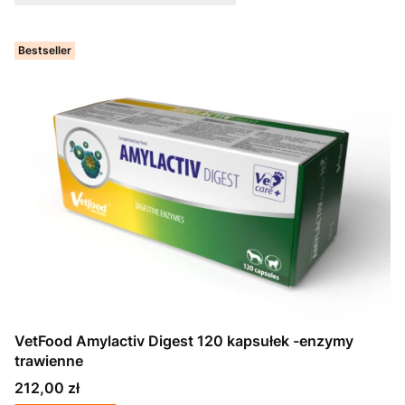
Bestseller
VetFood Amylactiv Digest 120 kapsułek -enzymy
trawienne
Cena
212,00 zł