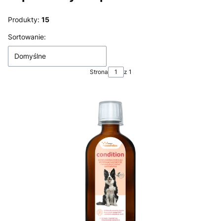
Produkty:
15
Lista produktów
Sortowanie:
Domyślne
Strona
z 1