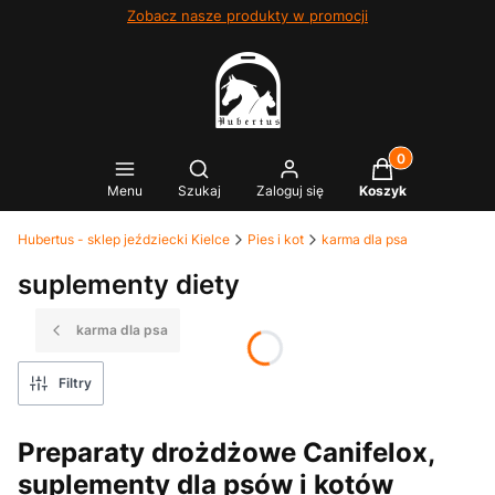
Zobacz nasze produkty w promocji
Produkty w kosz
Otwórz wyszukiwarkę
Menu
Szukaj
Zaloguj się
Koszyk
Hubertus - sklep jeździecki Kielce
Pies i kot
karma dla psa
suplementy diety
karma dla psa
Filtry
Preparaty drożdżowe Canifelox,
suplementy dla psów i kotów