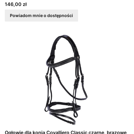
Cena
146,00 zł
Powiadom mnie o dostępności
Ogłowie dla konia Covalliero Classic czarne, brązowe