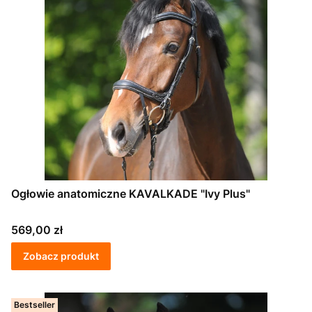
Ogłowie anatomiczne KAVALKADE "Ivy Plus"
Cena
569,00 zł
Zobacz produkt
Bestseller