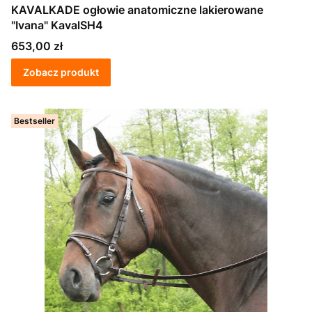
KAVALKADE ogłowie anatomiczne lakierowane
"Ivana" KavalSH4
Cena
653,00 zł
Zobacz produkt
Bestseller