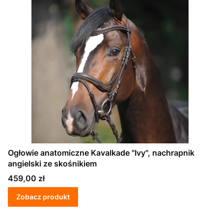
Ogłowie anatomiczne Kavalkade "Ivy", nachrapnik
angielski ze skośnikiem
Cena
459,00 zł
Zobacz produkt