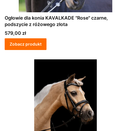
Ogłowie dla konia KAVALKADE "Rose" czarne,
podszycie z różowego złota
Cena
579,00 zł
Zobacz produkt