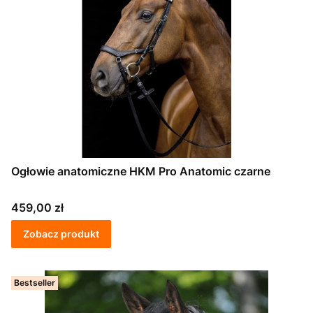
Ogłowie anatomiczne HKM Pro Anatomic czarne
Cena
459,00 zł
Zobacz produkt
Bestseller