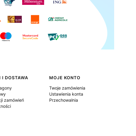
 I DOSTAWA
MOJE KONTO
ragony
Twoje zamówienia
awy
Ustawienia konta
cji zamówień
Przechowalnia
tności