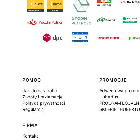
Linki w stopce
POMOC
PROMOCJE
Jak do nas trafić
Adwentowa promocj
Zwroty i reklamacje
Hubertus
Polityka prywatności
PROGRAM LOJALN
Regulamin
SKLEPIE "HUBERTU
FIRMA
Kontakt