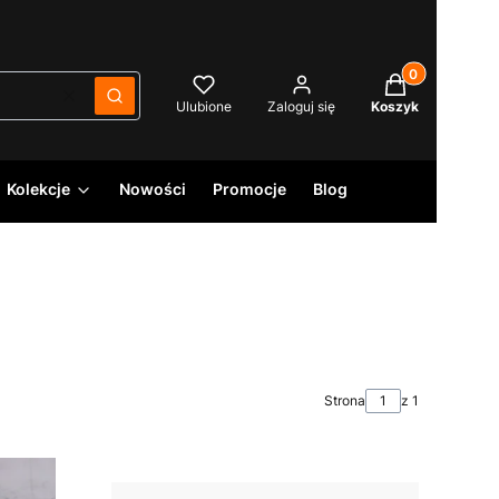
Produkty w kos
Wyczyść
Szukaj
Ulubione
Zaloguj się
Koszyk
Kolekcje
Nowości
Promocje
Blog
Strona
z 1