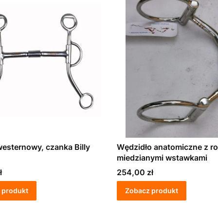
esternowy, czanka Billy
Wędzidło anatomiczne z rol
miedzianymi wstawkami
Cena
ł
254,00 zł
 produkt
Zobacz produkt