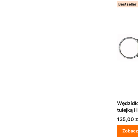
Bestseller
Wędzidło
tulejką 
Cena
135,00 z
Zobacz