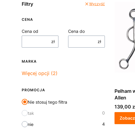
Filtry
Wyczyść
CENA
Cena od
Cena do
zł
zł
MARKA
Marka
Więcej opcji (2)
PROMOCJA
Pelham w
Allen
Nie stosuj tego filtra
Cena
139,00 z
0
tak
Zobacz
4
nie