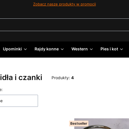
Zobacz nasze produkty w promocji
Upominki
Rajdy konne
Western
Pies i kot
dła i czanki
Produkty:
4
 produktów
e:
ne
Bestseller