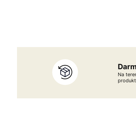
Darm
Na tere
produk