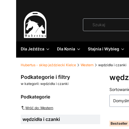
Dla Jeźdźca
Dla Konia
Stajnia i Wybieg
Hubertus - sklep jeździecki Kielce
Western
wędzidła i czanki
wędzi
Podkategorie i filtry
w kategorii: wędzidła i czanki
Lista
Sortowani
Podkategorie
Domyśl
Wróć do: Western
wędzidła i czanki
Bestseller