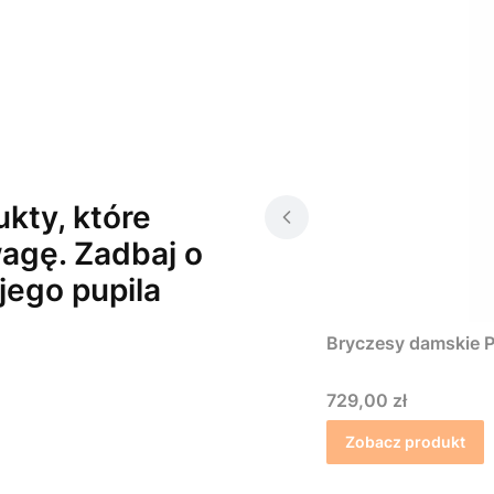
kty, które
agę. Zadbaj o
jego pupila
Bryczesy damskie P
Cena
729,00 zł
Zobacz produkt