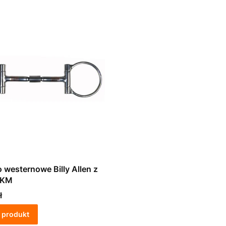
 westernowe Billy Allen z
HKM
ł
 produkt