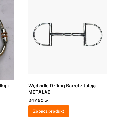
ką i
Wędzidło D-Ring Barrel z tuleją
METALAB
Cena
247,50 zł
Zobacz produkt