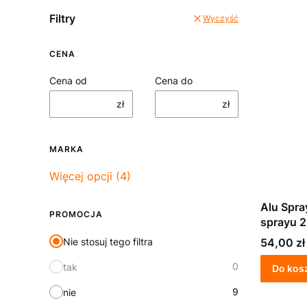
Filtry
Wyczyść
CENA
Cena od
Cena do
zł
zł
MARKA
Marka
Więcej opcji (4)
Alu Spra
PROMOCJA
sprayu 
Cena
Nie stosuj tego filtra
54,00 zł
0
tak
Do kos
9
nie