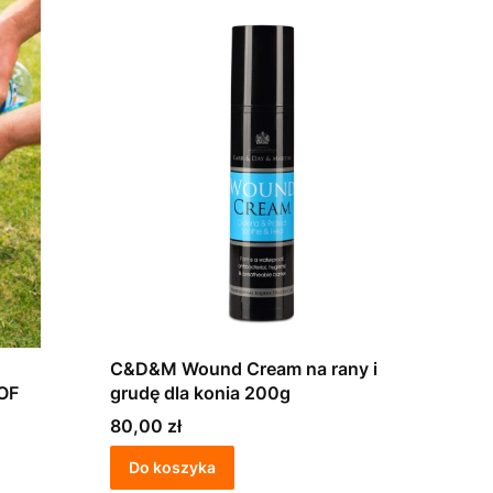
C&D&M Wound Cream na rany i
OF
grudę dla konia 200g
Cena
80,00 zł
Do koszyka