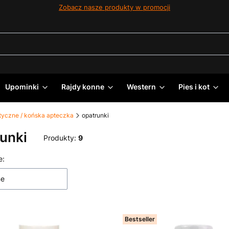
Zobacz nasze produkty w promocji
Upominki
Rajdy konne
Western
Pies i kot
tyczne / końska apteczka
opatrunki
unki
Produkty:
9
 produktów
e:
ne
Bestseller