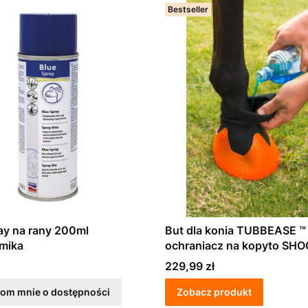
Bestseller
ay na rany 200ml
But dla konia TUBBEASE ™
mika
ochraniacz na kopyto SHO
Cena
229,99 zł
om mnie o dostępności
Zobacz produkt