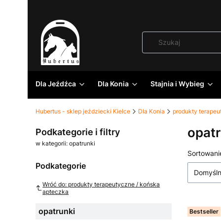
Dla Jeźdźca
Dla Konia
Stajnia i Wybieg
Hubertus - sklep jeździecki Kielce
Dla Konia
produkty terapeu
opatr
Podkategorie i filtry
w kategorii: opatrunki
Lista
Sortowani
Podkategorie
Domyśl
Wróć do: produkty terapeutyczne / końska
apteczka
opatrunki
Bestseller