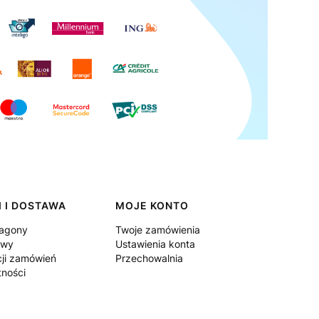
 I DOSTAWA
MOJE KONTO
ragony
Twoje zamówienia
awy
Ustawienia konta
cji zamówień
Przechowalnia
tności