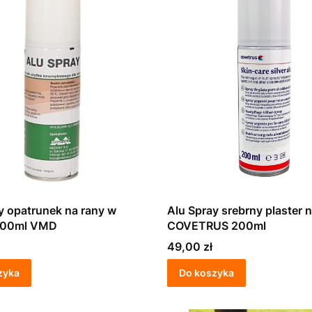
y opatrunek na rany w
Alu Spray srebrny plaster 
200ml VMD
COVETRUS 200ml
Cena
49,00 zł
zyka
Do koszyka