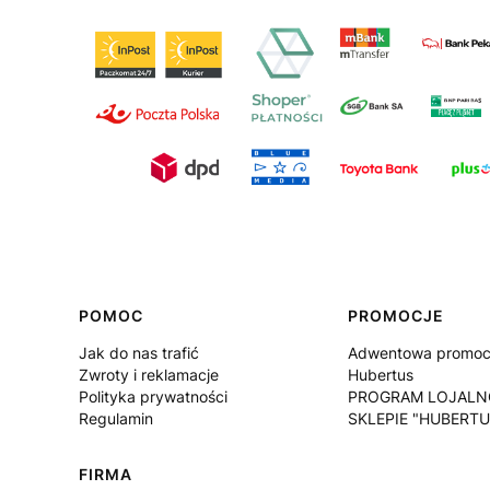
Linki w stopce
POMOC
PROMOCJE
Jak do nas trafić
Adwentowa promocj
Zwroty i reklamacje
Hubertus
Polityka prywatności
PROGRAM LOJALN
Regulamin
SKLEPIE "HUBERTU
FIRMA