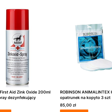
irst Aid Zink Oxide 200ml
ROBINSON ANIMALINTEX
pray dezynfekujący
opatrunek na kopyto 3 szt
Cena
85,00 zł