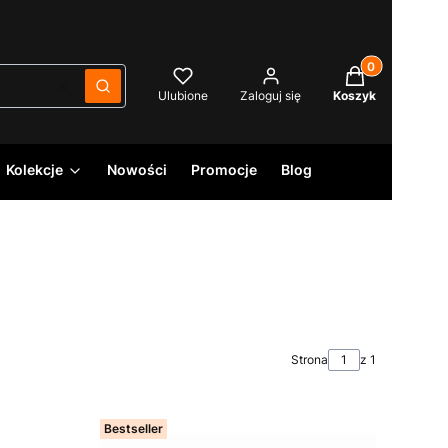
Produkty w kos
Wyczyść
Szukaj
Ulubione
Zaloguj się
Koszyk
Kolekcje
Nowości
Promocje
Blog
Strona
z 1
Bestseller