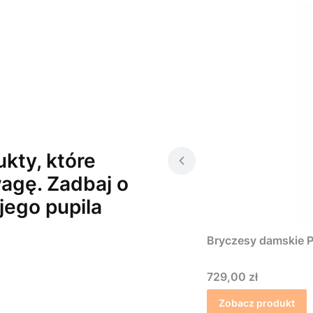
kty, które
agę. Zadbaj o
jego pupila
Bryczesy damskie P
Cena
729,00 zł
Zobacz produkt