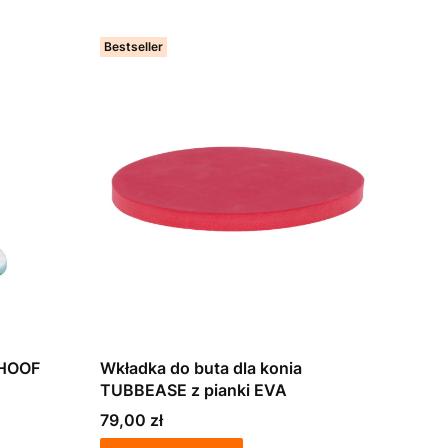
Bestseller
 HOOF
Wkładka do buta dla konia
TUBBEASE z pianki EVA
Cena
79,00 zł