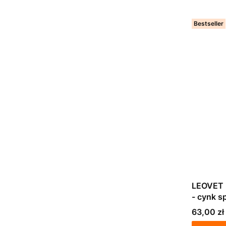
Bestseller
LEOVET F
- cynk s
Cena
63,00 zł