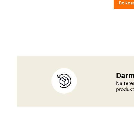
Do kos
Darm
Na tere
produk