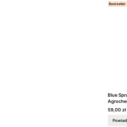
Bestseller
Blue Spr
Agroche
Cena
59,00 zł
Powiad