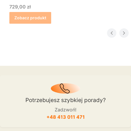
Cena
729,00 zł
Zobacz produkt
Potrzebujesz szybkiej porady?
Zadzwoń!
+48 413 011 471