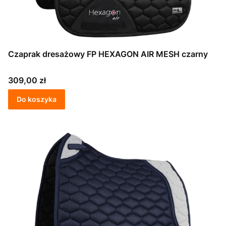
Czaprak dresażowy FP HEXAGON AIR MESH czarny
Cena
309,00 zł
Do koszyka