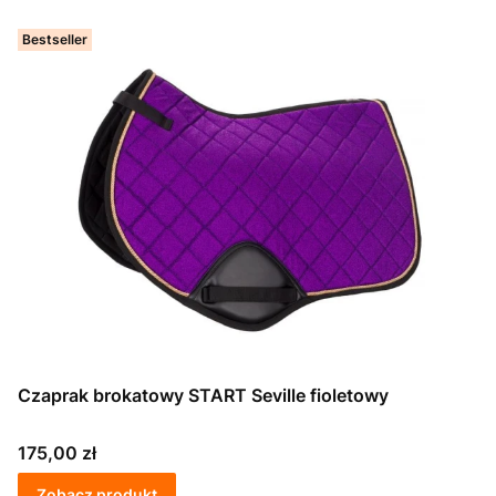
Bestseller
Czaprak brokatowy START Seville fioletowy
Cena
175,00 zł
Zobacz produkt