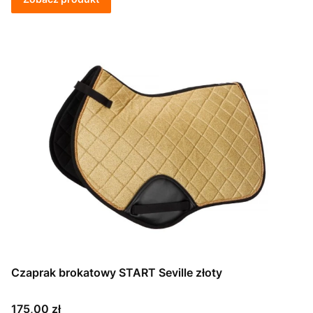
Czaprak brokatowy START Seville złoty
Cena
175,00 zł