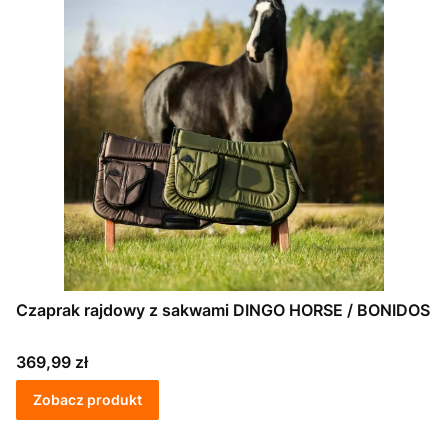
Czaprak rajdowy z sakwami DINGO HORSE / BONIDOS
Cena
369,99 zł
Zobacz produkt