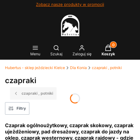
Zobacz nasze produkty w promocji
Produkty w kosz
Otwórz wyszukiwarkę
Menu
Szukaj
Zaloguj się
Koszyk
Hubertus - sklep jeździecki Kielce
Dla Konia
czapraki , potniki
czapraki
czapraki , potniki
Filtry
Czaprak ogólnoużytkowy, czaprak skokowy, czaprak
ujeżdżeniowy, pad dresażowy, czaprak do jazdy na
oklep, czaprak westernowy, czaprak rajdowy - gdzie