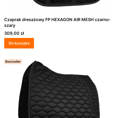
Czaprak dresażowy FP HEXAGON AIR MESH czarno-
szary
Cena
309,00 zł
Do koszyka
Bestseller