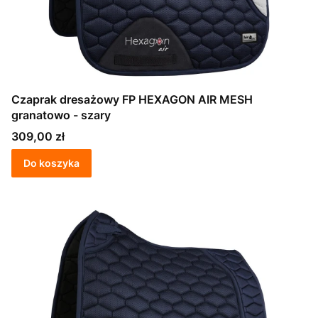
Czaprak dresażowy FP HEXAGON AIR MESH
granatowo - szary
Cena
309,00 zł
Do koszyka