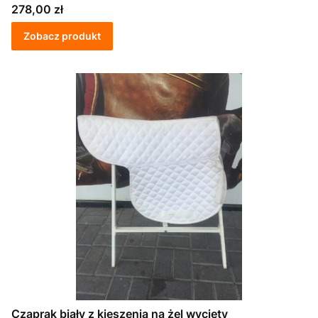
Cena
278,00 zł
Zobacz produkt
Czaprak biały z kieszenią na żel wycięty