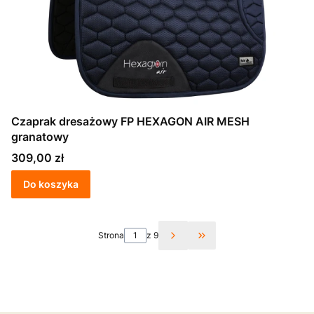
Czaprak dresażowy FP HEXAGON AIR MESH
granatowy
Cena
309,00 zł
Do koszyka
Strona
z 9
Przejdź do ostatniej st