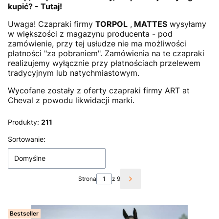
kupić? - Tutaj!
Uwaga! Czapraki firmy
TORPOL
,
MATTES
wysyłamy
w większości z magazynu producenta - pod
zamówienie, przy tej usłudze nie ma możliwości
płatności "za pobraniem". Zamówienia na te czapraki
realizujemy wyłącznie przy płatnościach przelewem
tradycyjnym lub natychmiastowym.
Wycofane zostały z oferty czapraki firmy ART at
Cheval z powodu likwidacji marki.
Produkty:
211
Lista produktów
Sortowanie:
Domyślne
Strona
z 9
Następne produkty
Bestseller