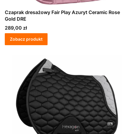
Czaprak dresażowy Fair Play Azuryt Ceramic Rose
Gold DRE
Cena
289,00 zł
Zobacz produkt