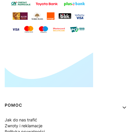
Linki w stopce
POMOC
Jak do nas trafić
Zwroty i reklamacje
Polityka prywatności