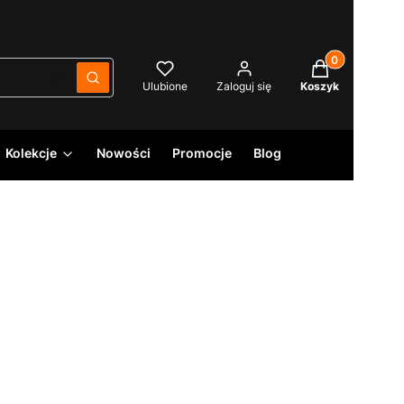
Produkty w kos
Wyczyść
Szukaj
Ulubione
Zaloguj się
Koszyk
Kolekcje
Nowości
Promocje
Blog