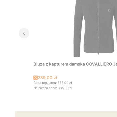
Bluza z kapturem damska COVALLIERO Je
Cena promocyjna
289,00 zł
Cena regularna:
335,00 zł
Najniższa cena:
335,00 zł