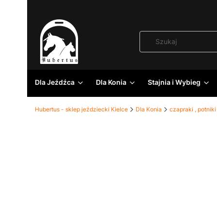
Dla Jeźdźca
Dla Konia
Stajnia i Wybieg
Hubertus - sklep jeździecki Kielce
Dla Konia
czapraki , potniki