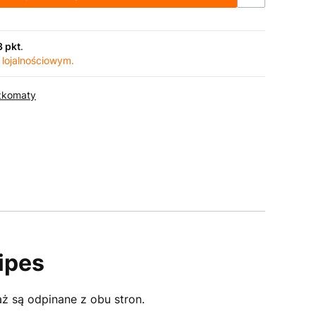
3 pkt
.
 lojalnościowym.
zkomaty
ipes
ż są odpinane z obu stron.