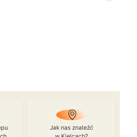
epu
Jak nas znaleźć
ach
w Kielcach?