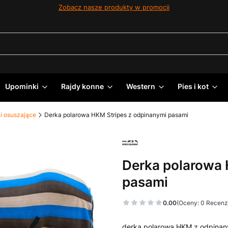
Zobacz nasze produkty w promocji
Upominki
Rajdy konne
Western
Pies i kot
i osuszające
Derka polarowa HKM Stripes z odpinanymi pasami
Derka polarowa 
pasami
0.00
(Oceny: 0 Recenzj
derka polarowa HKM z odpinan