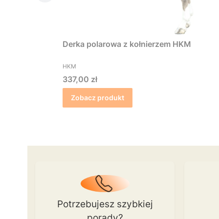
Derka polarowa z kołnierzem HKM
PRODUCENT
HKM
Cena
337,00 zł
Zobacz produkt
Potrzebujesz szybkiej
porady?