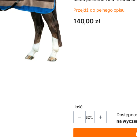
Przejdź do pełnego opisu
Cena
140,00 zł
Wybierz wariant produktu:
Poszczególne warianty mogą ró
*
kolor
Pokaż wszystkie kolory
*
rozmiar
Wybierz
Ilość
Dostępno
szt.
na wycze