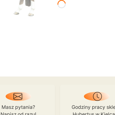
Masz pytania?
Godziny pracy skl
Napisz od razu!
Hubertus w Kielc