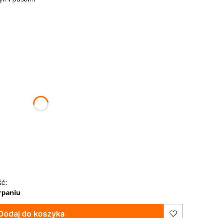
żnić się ceną
ść:
rpaniu
Dodaj do koszyka