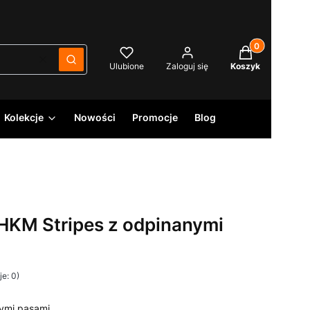
Produkty w kos
Wyczyść
Szukaj
Ulubione
Zaloguj się
Koszyk
Kolekcje
Nowości
Promocje
Blog
HKM Stripes z odpinanymi
e: 0)
ymi pasami